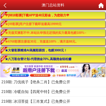
澳门总站资料
🌹[8818彩票]下载APP送48元彩金，为您助力🌹
★[49彩票]用户注册下载即送最高19999元
★充值买澳彩不中,本站比华强北还强的实力最高包赔100%~
★6768彩票注册送30元，充值送100%，满月送88元。
★大發彩票精准AI高频彩跟投，包赔3000元！
★八万彩合营计划-代理佣金70%,高额佣金轻松赚
219期: 刀伐戏子【绝杀二肖】已免费公开
219期: 冷暖自知【四尾中特】已免费公开
219期: 冰泪菩提【三肖复式】已免费公开