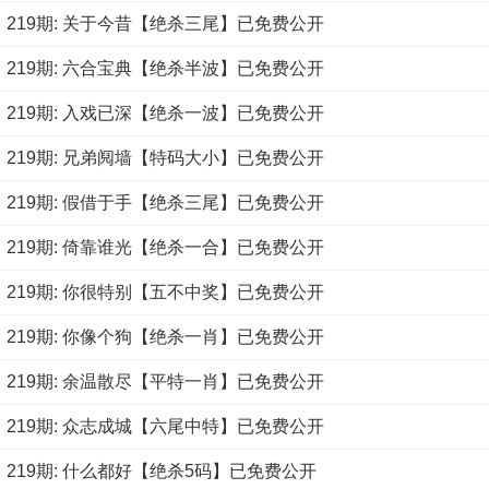
219期: 关于今昔【绝杀三尾】已免费公开
219期: 六合宝典【绝杀半波】已免费公开
219期: 入戏已深【绝杀一波】已免费公开
219期: 兄弟阋墙【特码大小】已免费公开
219期: 假借于手【绝杀三尾】已免费公开
219期: 倚靠谁光【绝杀一合】已免费公开
219期: 你很特别【五不中奖】已免费公开
219期: 你像个狗【绝杀一肖】已免费公开
219期: 余温散尽【平特一肖】已免费公开
219期: 众志成城【六尾中特】已免费公开
219期: 什么都好【绝杀5码】已免费公开