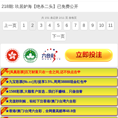
218期: 玖居妒海【绝杀二头】已免费公开
共 151 条记录 2/11 页 条每页
上一页
1
2
3
4
5
6
7
8
9
10
11
下一页
🌹[凤凰彩票]百万财富只在一念之间,还不快点击🌹
★九宝彩票(9b.cc)充/提享3.5%,周周38888现金红包🌹
★1588彩票,大额客户首选→我们不赚钱，只做信誉
★充值秒到账，轻松下注香港/澳门/台湾六合彩
★香港/澳门/台湾六合彩，全网最高赔率48.8倍