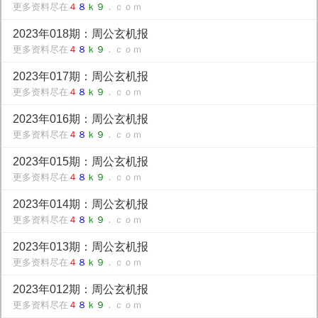
更多资料尽在
４
８
ｋ９
．ｃｏｍ
2023年018期：周公玄机报
更多资料尽在
４
８
ｋ９
．ｃｏｍ
2023年017期：周公玄机报
更多资料尽在
４
８
ｋ９
．ｃｏｍ
2023年016期：周公玄机报
更多资料尽在
４
８
ｋ９
．ｃｏｍ
2023年015期：周公玄机报
更多资料尽在
４
８
ｋ９
．ｃｏｍ
2023年014期：周公玄机报
更多资料尽在
４
８
ｋ９
．ｃｏｍ
2023年013期：周公玄机报
更多资料尽在
４
８
ｋ９
．ｃｏｍ
2023年012期：周公玄机报
更多资料尽在
４
８
ｋ９
．ｃｏｍ