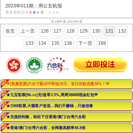
2023年011期：周公玄机报
更多资料尽在
４
８
ｋ９
．ｃｏｍ
共 1685 条 131/169 页
首页
上一页
126
127
128
129
130
131
132
133
134
135
136
下一页
169
🌹[凤凰彩票]六合下载APP即送28元，首日存款优惠38%！🌹
★九宝彩票(9b.cc)充/提享3.5%,周周38888现金红包🌹
★1588彩票,大额客户首选→我们不赚钱，只做信誉
★充值秒到账，轻松下注香港/澳门/台湾六合彩
★香港/澳门/台湾六合彩，全网最高赔率48.8倍