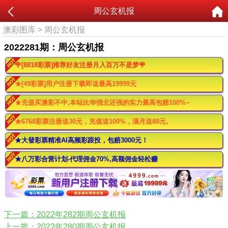
周公玄机报
澳彩图库
>
周公玄机报
2022281期：周公玄机报
🌹[8818彩票]推荐好友注册月入百万不是梦🌹
★[49彩票]用户注册下载即送最高19999元
★充值买澳彩不中,本站比华强北还强的实力最高包赔100%~
★6768彩票注册送30元，充值送100%，满月送88元。
★大發彩票精准AI高频彩跟投，包赔3000元！
★八万彩合营计划-代理佣金70%,高额佣金轻松赚
下一篇：2022年282期周公玄机报
上一篇：2022年280期周公玄机报