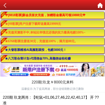
🌹[8818彩票]新会员首次充值，加赠彩金最高可领10888元🌹
★[49彩票]用户注册下载即送最高19999元
★充值买澳彩不中,本站比华强北还强的实力最高包赔100%~
★6768彩票注册送30元，充值送100%，满月送88元。
★大發彩票精准AI高频彩跟投，包赔3000元！
★八万彩合营计划-代理佣金70%,高额佣金轻松赚
220期:玖龙￥8000元来料
温馨提示:为了提高网速，部分连错期数记录已删除
220期 玖龙两肖 : 【蛇鼠+01,06,27,46,22,42,40,17】 开 ??
准