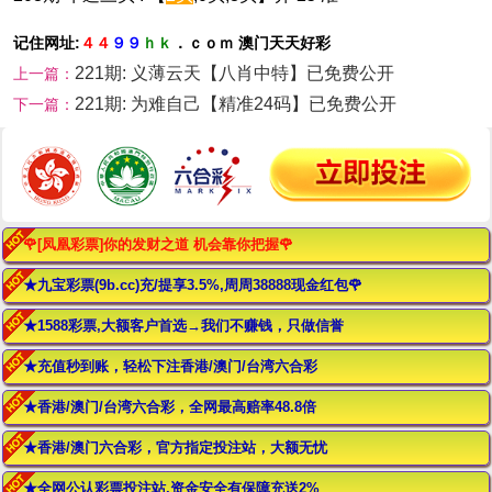
记住网址:
４４
９９
ｈｋ
．ｃｏｍ 澳门天天好彩
221期: 义薄云天【八肖中特】已免费公开
上一篇：
221期: 为难自己【精准24码】已免费公开
下一篇：
🌹[凤凰彩票]你的发财之道 机会靠你把握🌹
★九宝彩票(9b.cc)充/提享3.5%,周周38888现金红包🌹
★1588彩票,大额客户首选→我们不赚钱，只做信誉
★充值秒到账，轻松下注香港/澳门/台湾六合彩
★香港/澳门/台湾六合彩，全网最高赔率48.8倍
★香港/澳门六合彩，官方指定投注站，大额无忧
★全网公认彩票投注站,资金安全有保障充送2%